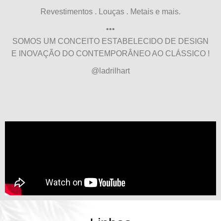
Revestimentos . Louças . Metais e mais.
•••
SOMOS UM CONCEITO ESTABELECIDO DE DESIGN
E INOVAÇÃO DO CONTEMPORÂNEO AO CLÁSSICO !
@ladrilhart